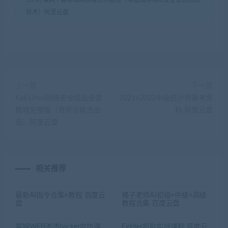
365好课网
»
最新暗网黑客技术教程（零基础学web安全渗透测试
技术）阿里云盘
上一篇
下一篇
Kali Linux网络安全精品全套
2021+2022中级统计师备考资
教程完整版（奇安信联合出
料 阿里云盘
品）阿里云盘
相关推荐
最新AI指令合集+教程 百度云
橘子老师AI初级+中级+高级
盘
教程合集 百度云盘
易锦WEB渗透hacker攻防课
Fiddler抓包实战课程 百度云