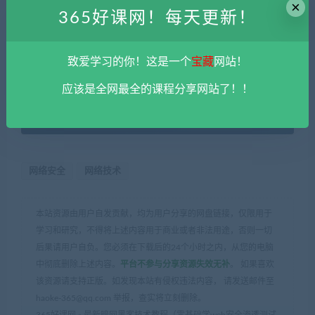
×
365好课网！每天更新！
致爱学习的你！这是一个
宝藏
网站！
免费资源
应该是全网最全的课程分享网站了！！
网盘下载
网络安全
网络技术
本站资源由用户自发贡献，均为用户分享的网盘链接，仅限用于
学习和研究，不得将上述内容用于商业或者非法用途，否则一切
后果请用户自负。您必须在下载后的24个小时之内，从您的电脑
中彻底删除上述内容。
平台不参与分享资源失效无补
。 如果喜欢
该资源请支持正版。如发现本站有侵权违法内容， 请发送邮件至
haoke-365@qq.com 举报，查实将立刻删除。