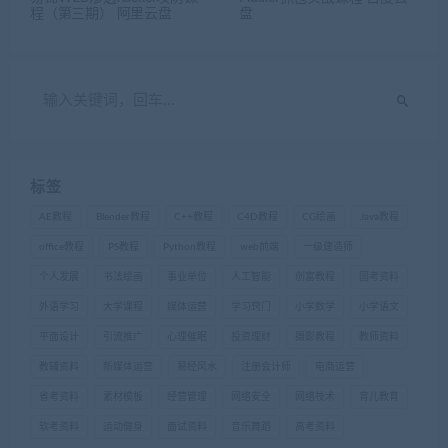
程（第三期） 阿里云盘
盘
标签
AE教程
Blender教程
C++教程
C4D教程
CG绘画
Java教程
office教程
PS教程
Python教程
web前端
一级建造师
个人发展
书法绘画
事业单位
人工智能
创富教程
国考资料
外语学习
大学课程
媒体运营
学习窍门
小学数学
小学语文
平面设计
引流推广
心理催眠
投资理财
摄影教程
教师资料
教辅资料
新媒体运营
易经风水
注册会计师
电商运营
省考资料
素材模板
经营管理
网络安全
网络技术
育儿教育
软考资料
运动健身
面试资料
音乐舞蹈
高考资料