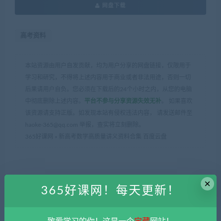
网盘下载
高考资料
本站资源由用户自发贡献，均为用户分享的网盘链接，仅限用于
学习和研究，不得将上述内容用于商业或者非法用途，否则一切
后果请用户自负。您必须在下载后的24个小时之内，从您的电脑
中彻底删除上述内容。
平台不参与分享资源失效无补
。 如果喜欢
该资源请支持正版。如发现本站有侵权违法内容， 请发送邮件至
haoke-365@qq.com 举报，查实将立刻删除。
365好课网
»
新高考数学高质量讲义资料合集 百度云盘
×
365好课网！每天更新！
上一篇
下一篇
2025年易蓓初中各科课程合
清华大学《算法设计与分析》