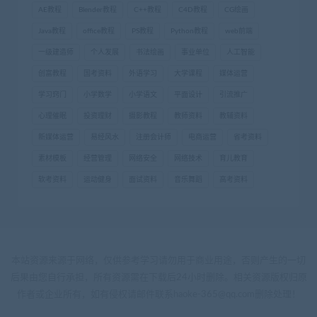
AE教程
Blender教程
C++教程
C4D教程
CG绘画
Java教程
office教程
PS教程
Python教程
web前端
一级建造师
个人发展
书法绘画
事业单位
人工智能
创富教程
国考资料
外语学习
大学课程
媒体运营
学习窍门
小学数学
小学语文
平面设计
引流推广
心理催眠
投资理财
摄影教程
教师资料
教辅资料
新媒体运营
易经风水
注册会计师
电商运营
省考资料
素材模板
经营管理
网络安全
网络技术
育儿教育
软考资料
运动健身
面试资料
音乐舞蹈
高考资料
本站资源来源于网络，仅供参考学习请勿用于商业用途，否则产生的一切
后果由您自行承担，所有资源需在下载后24小时删除。相关资源版权归原
作者或企业所有，如有侵权请邮件联系haoke-365@qq.com删除处理！