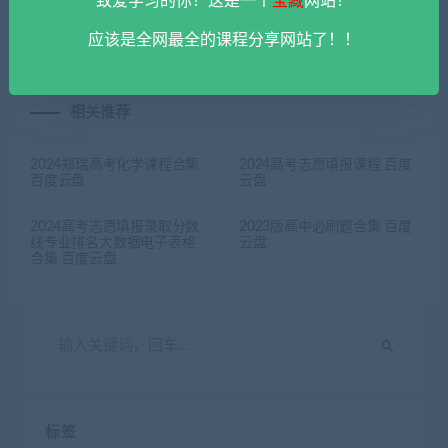
致爱学习的你！这是一个
宝藏
网站！
集 百度云盘
课程 百度云盘
应该是全网最全的课程分享网站了！！
相关推荐
2024郑瑞高考化学课程合集
2024高考志愿填报课程 百度
百度云盘
云盘
2024高考志愿填报录取分数
2023版高中必刷题合集 百度
线专业排名大数据电子表格
云盘
合集 百度云盘
标签