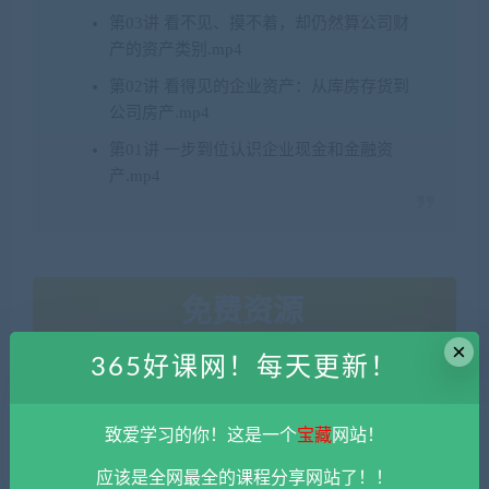
第03讲 看不见、摸不着，却仍然算公司财
产的资产类别.mp4
第02讲 看得见的企业资产：从库房存货到
公司房产.mp4
第01讲 一步到位认识企业现金和金融资
产.mp4
免费资源
×
365好课网！每天更新！
网盘下载
致爱学习的你！这是一个
宝藏
网站！
财务资本
应该是全网最全的课程分享网站了！！