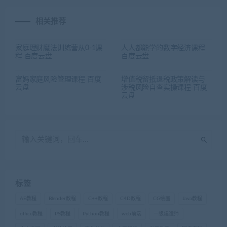
相关推荐
家庭理财魔法训练营从0-1课
人人都能学的数字经济课程
程 百度云盘
百度云盘
富妈家庭风险管理课程 百度
增值税留抵退税政策解读与
云盘
涉税风险自查实操课程 百度
云盘
标签
AE教程
Blender教程
C++教程
C4D教程
CG绘画
Java教程
office教程
PS教程
Python教程
web前端
一级建造师