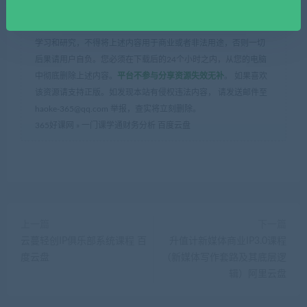
本站资源由用户自发贡献，均为用户分享的网盘链接，仅限用于
学习和研究，不得将上述内容用于商业或者非法用途，否则一切
后果请用户自负。您必须在下载后的24个小时之内，从您的电脑
中彻底删除上述内容。
平台不参与分享资源失效无补
。 如果喜欢
该资源请支持正版。如发现本站有侵权违法内容， 请发送邮件至
haoke-365@qq.com 举报，查实将立刻删除。
365好课网
»
一门课学通财务分析 百度云盘
上一篇
下一篇
云蔓轻创IP俱乐部系统课程 百
升值计新媒体商业IP3.0课程
度云盘
（新媒体写作套路及其底层逻
辑）阿里云盘