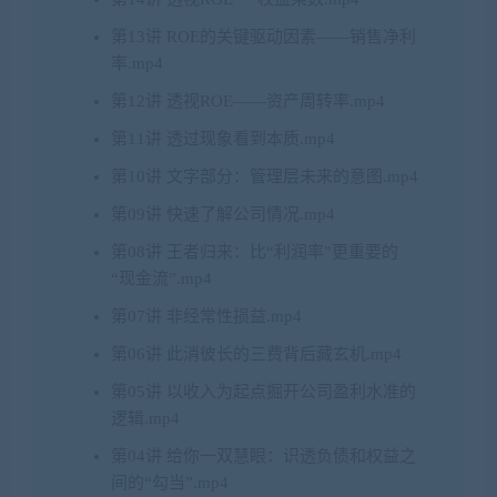
第13讲 ROE的关键驱动因素——销售净利
率.mp4
第12讲 透视ROE——资产周转率.mp4
第11讲 透过现象看到本质.mp4
第10讲 文字部分：管理层未来的意图.mp4
第09讲 快速了解公司情况.mp4
第08讲 王者归来：比“利润率”更重要的
“现金流”.mp4
第07讲 非经常性损益.mp4
第06讲 此消彼长的三费背后藏玄机.mp4
第05讲 以收入为起点掘开公司盈利水准的
逻辑.mp4
第04讲 给你一双慧眼：识透负债和权益之
间的“勾当”.mp4