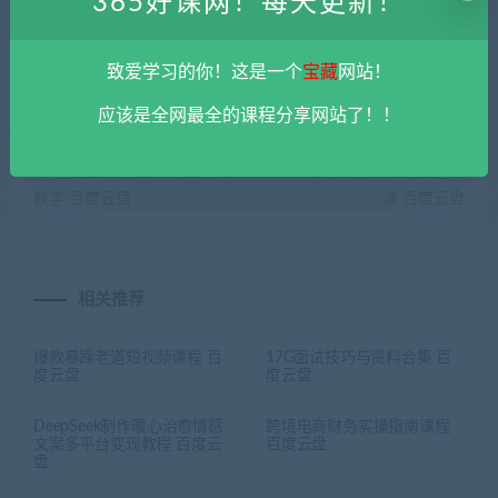
365好课网！每天更新！
致爱学习的你！这是一个
宝藏
网站！
应该是全网最全的课程分享网站了！！
上一篇
下一篇
MJ基础至SD模型训练全方位
2025省考飞扬申论综合题早
教学 百度云盘
课 百度云盘
相关推荐
爆款暴躁老道短视频课程 百
17G面试技巧与资料合集 百
度云盘
度云盘
DeepSeek制作暖心治愈情感
跨境电商财务实操指南课程
文案多平台变现教程 百度云
百度云盘
盘