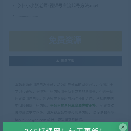
[2]–小小张老师-视频号主流起号方法.mp4
……………….
免费资源
网盘下载
本站资源由用户自发贡献，均为用户分享的网盘链接，仅限用于
学习和研究，不得将上述内容用于商业或者非法用途，否则一切
后果请用户自负。您必须在下载后的24个小时之内，从您的电脑
中彻底删除上述内容。
平台不参与分享资源失效无补
。 如果喜欢
该资源请支持正版。如发现本站有侵权违法内容， 请发送邮件至
haoke-365@qq.com 举报，查实将立刻删除。
×
365好课网
»
21天抖店爆单计划运营实操课程 百度云盘