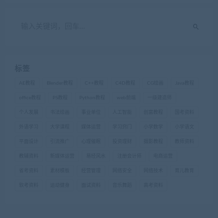
标签
AE教程
Blender教程
C++教程
C4D教程
CG绘画
Java教程
office教程
PS教程
Python教程
web前端
一级建造师
个人发展
书法绘画
事业单位
人工智能
创富教程
国考资料
外语学习
大学课程
媒体运营
学习窍门
小学数学
小学语文
平面设计
引流推广
心理催眠
投资理财
摄影教程
教师资料
教辅资料
新媒体运营
易经风水
注册会计师
电商运营
省考资料
素材模板
经营管理
网络安全
网络技术
育儿教育
软考资料
运动健身
面试资料
音乐舞蹈
高考资料