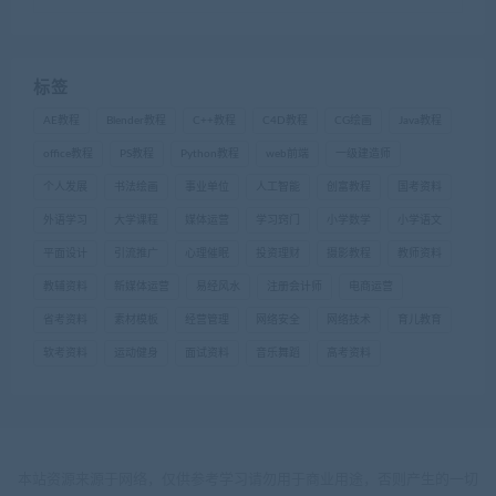
标签
AE教程
Blender教程
C++教程
C4D教程
CG绘画
Java教程
office教程
PS教程
Python教程
web前端
一级建造师
个人发展
书法绘画
事业单位
人工智能
创富教程
国考资料
外语学习
大学课程
媒体运营
学习窍门
小学数学
小学语文
平面设计
引流推广
心理催眠
投资理财
摄影教程
教师资料
教辅资料
新媒体运营
易经风水
注册会计师
电商运营
省考资料
素材模板
经营管理
网络安全
网络技术
育儿教育
软考资料
运动健身
面试资料
音乐舞蹈
高考资料
本站资源来源于网络，仅供参考学习请勿用于商业用途，否则产生的一切