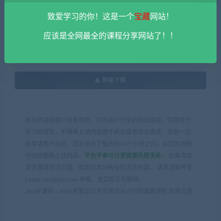
1 从小白到面霸宣导片.mp4
致爱学习的你！这是一个
宝藏
网站！
应该是全网最全的课程分享网站了！！
免费资源
网盘下载
本站资源由用户自发贡献，均为用户分享的网盘链接，仅限用于
学习和研究，不得将上述内容用于商业或者非法用途，否则一切
后果请用户自负。您必须在下载后的24个小时之内，从您的电脑
中彻底删除上述内容。
平台不参与分享资源失效无补
。 如果喜欢
该资源请支持正版。如发现本站有侵权违法内容， 请发送邮件至
haoke-365@qq.com 举报，查实将立刻删除。
365好课网
»
2024老夏说公务员面试从小白到面霸课程 百度云盘