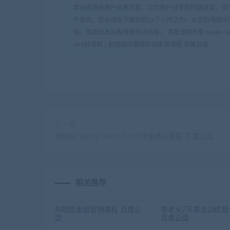
本站资源由用户自发贡献，均为用户分享的网盘链接，仅
户自负。您必须在下载后的24个小时之内，从您的电脑中
版。如发现本站有侵权违法内容， 请发送邮件至 haoke-36
365好课网
»
航姐投研圈高阶训练营课程 百度云盘
上一篇
尚硅谷 Spring Cloud 7小时快速通关课程 百度云盘
相关推荐
AI赋能金融营销课程 百度云
李老头7天乘法训练营
盘
百度云盘