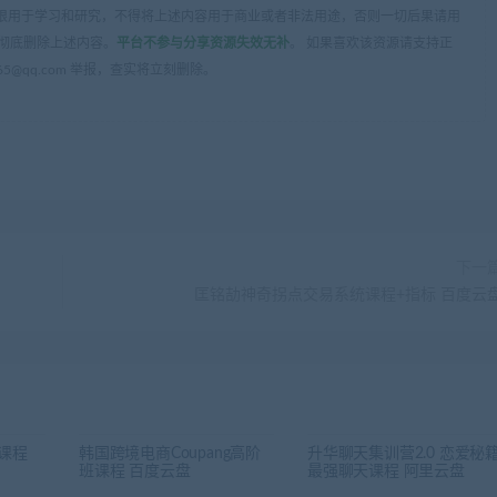
限用于学习和研究，不得将上述内容用于商业或者非法用途，否则一切后果请用
彻底删除上述内容。
平台不参与分享资源失效无补
。 如果喜欢该资源请支持正
5@qq.com 举报，查实将立刻删除。
下一
匡铭劼神奇拐点交易系统课程+指标 百度云
课程
韩国跨境电商Coupang高阶
升华聊天集训营2.0 恋爱秘
班课程 百度云盘
最强聊天课程 阿里云盘