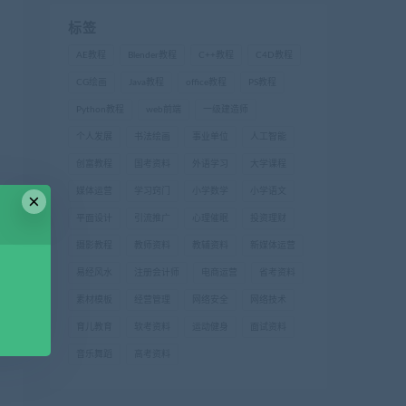
标签
AE教程
Blender教程
C++教程
C4D教程
CG绘画
Java教程
office教程
PS教程
Python教程
web前端
一级建造师
个人发展
书法绘画
事业单位
人工智能
创富教程
国考资料
外语学习
大学课程
媒体运营
学习窍门
小学数学
小学语文
×
平面设计
引流推广
心理催眠
投资理财
摄影教程
教师资料
教辅资料
新媒体运营
易经风水
注册会计师
电商运营
省考资料
素材模板
经营管理
网络安全
网络技术
育儿教育
软考资料
运动健身
面试资料
音乐舞蹈
高考资料