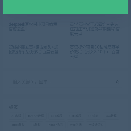
相关推荐
deepseek写农村小项目教程
量学云讲堂王岩四维三先选
百度云盘
庄跟庄基训班第47期课程 百
度云盘
短线必懂五事+狙击龙头+10
英语提分项目3.0私域高客单
招短线寻龙诀课程 百度云盘
价教程（月入3-10个） 百度
云盘
标签
AE教程
Blender教程
C++教程
C4D教程
CG绘画
Java教程
office教程
PS教程
Python教程
web前端
一级建造师