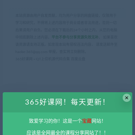
本站资源由用户自发贡献，均为用户分享的网盘链接，仅限用于
学习和研究，不得将上述内容用于商业或者非法用途，否则一切
后果请用户自负。您必须在下载后的24个小时之内，从您的电脑
中彻底删除上述内容。
平台不参与分享资源失效无补
。 如果喜欢
该资源请支持正版。如发现本站有侵权违法内容， 请发送邮件至
haoke-365@qq.com 举报，查实将立刻删除。
365好课网
»
QT上位机源代码合集 百度云盘
×
365好课网！每天更新！
上一篇
下一篇
ChatGPT大师班课程（从入门
小红书内容运营课程 百度云
到精通） 百度云盘
盘
致爱学习的你！这是一个
宝藏
网站！
应该是全网最全的课程分享网站了！！