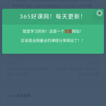
学习和研究，不得将上述内容用于商业或者非法用途，否则一切
后果请用户自负。您必须在下载后的24个小时之内，从您的电脑
×
中彻底删除上述内容。
平台不参与分享资源失效无补
。 如果喜欢
365好课网！每天更新！
该资源请支持正版。如发现本站有侵权违法内容， 请发送邮件至
haoke-365@qq.com 举报，查实将立刻删除。
365好课网
»
互联网电商经营环境分析布局课程 百度云盘
致爱学习的你！这是一个
宝藏
网站！
应该是全网最全的课程分享网站了！！
上一篇
下一篇
21天从0-1学习电商必备逻辑
周左宇《医道精要古典针灸》
课程 百度云盘
课程 百度云盘
相关推荐