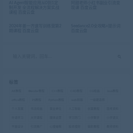
AI Agent智能应用从0到1定
阿甜老师小红书副业引流变
制开发 全流程解决方案实战
现课 百度云盘
课程 百度云盘
2024年姜一齐速写训练营第2
Seedance2.0全攻略+提示词
期课程 百度云盘
百度云盘
标签
AE教程
Blender教程
C++教程
C4D教程
CG绘画
Java教程
office教程
PS教程
Python教程
web前端
一级建造师
个人发展
书法绘画
事业单位
人工智能
创富教程
国考资料
外语学习
大学课程
媒体运营
学习窍门
小学数学
小学语文
平面设计
引流推广
心理催眠
投资理财
摄影教程
教师资料