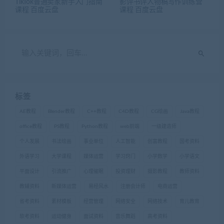
TikTok普通卖家新手入门指南
影评书评人物稿写作训练营
课程 百度云盘
课程 百度云盘
标签
AE教程
Blender教程
C++教程
C4D教程
CG绘画
Java教程
office教程
PS教程
Python教程
web前端
一级建造师
个人发展
书法绘画
事业单位
人工智能
创富教程
国考资料
外语学习
大学课程
媒体运营
学习窍门
小学数学
小学语文
平面设计
引流推广
心理催眠
投资理财
摄影教程
教师资料
教辅资料
新媒体运营
易经风水
注册会计师
电商运营
省考资料
素材模板
经营管理
网络安全
网络技术
育儿教育
软考资料
运动健身
面试资料
音乐舞蹈
高考资料