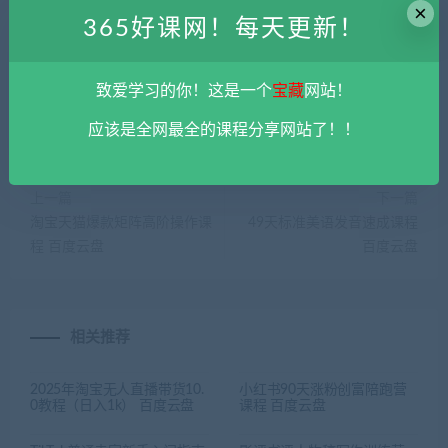
该资源请支持正版。如发现本站有侵权违法内容， 请发送邮件至
×
365好课网！每天更新！
haoke-365@qq.com 举报，查实将立刻删除。
365好课网
»
抖店正规玩法4.0运营课程 百度云盘
致爱学习的你！这是一个
宝藏
网站！
应该是全网最全的课程分享网站了！！
上一篇
下一篇
淘宝天猫爆款矩阵高阶操作课
49天标准美语发音速成课程
程 百度云盘
百度云盘
相关推荐
2025年淘宝无人直播带货10.
小红书90天涨粉创富陪跑营
0教程（日入1k） 百度云盘
课程 百度云盘