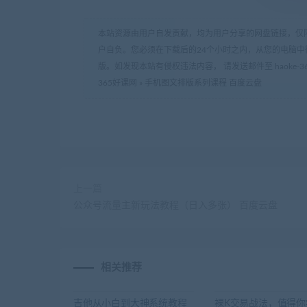
本站资源由用户自发贡献，均为用户分享的网盘链接，仅
户自负。您必须在下载后的24个小时之内，从您的电脑中
版。如发现本站有侵权违法内容， 请发送邮件至 haoke-36
365好课网
»
手机图文排版系列课程 百度云盘
上一篇
公众号流量主新玩法教程（日入多张） 百度云盘
相关推荐
吉他从小白到大神系统教程
裸K交易战法，值得你