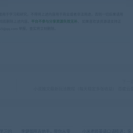
限用于学习和研究，不得将上述内容用于商业或者非法用途，否则一切后果请用
彻底删除上述内容。
平台不参与分享资源失效无补
。 如果喜欢该资源请支持正
5@qq.com 举报，查实将立刻删除。
下一
小说推文最新玩法教程（每天稳定多张收益） 百度云
学习的
李健御用吉他手，带你从零
小米老师英语口语精讲：突