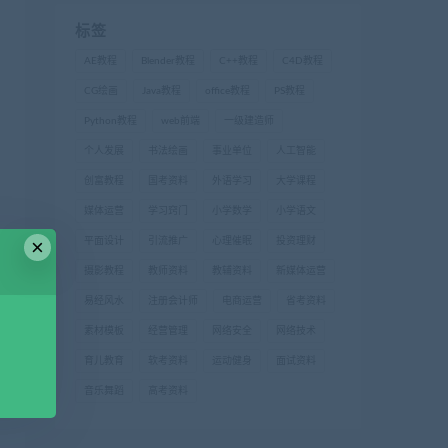
标签
AE教程
Blender教程
C++教程
C4D教程
CG绘画
Java教程
office教程
PS教程
Python教程
web前端
一级建造师
个人发展
书法绘画
事业单位
人工智能
创富教程
国考资料
外语学习
大学课程
媒体运营
学习窍门
小学数学
小学语文
×
平面设计
引流推广
心理催眠
投资理财
摄影教程
教师资料
教辅资料
新媒体运营
易经风水
注册会计师
电商运营
省考资料
素材模板
经营管理
网络安全
网络技术
育儿教育
软考资料
运动健身
面试资料
音乐舞蹈
高考资料