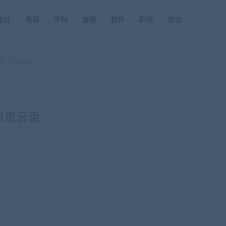
会计
考证
学科
编程
软件
职场
综合
程 百度云盘
百度云盘