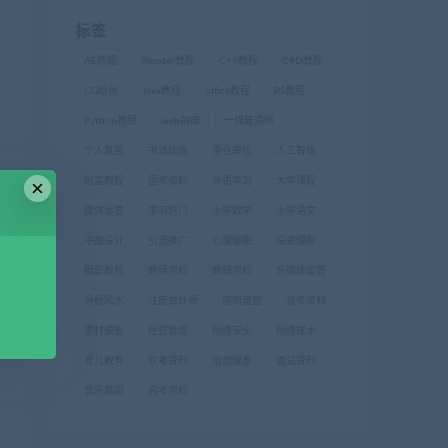
标签
AE教程
Blender教程
C++教程
C4D教程
CG绘画
Java教程
office教程
PS教程
Python教程
web前端
一级建造师
个人发展
书法绘画
事业单位
人工智能
×
创富教程
国考资料
外语学习
大学课程
媒体运营
学习窍门
小学数学
小学语文
平面设计
引流推广
心理催眠
投资理财
摄影教程
教师资料
教辅资料
新媒体运营
易经风水
注册会计师
电商运营
省考资料
素材模板
经营管理
网络安全
网络技术
育儿教育
软考资料
运动健身
面试资料
音乐舞蹈
高考资料