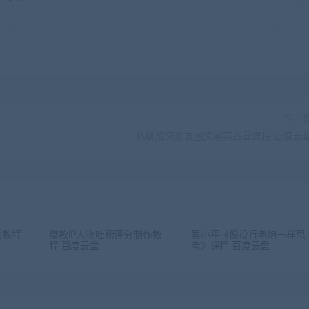
下一
私聊成交朋友圈文案实战营课程 百度云
频教程
爆款IP人物吐槽评分制作教
吴小平《像投行老炮一样思
程 百度云盘
考》课程 百度云盘