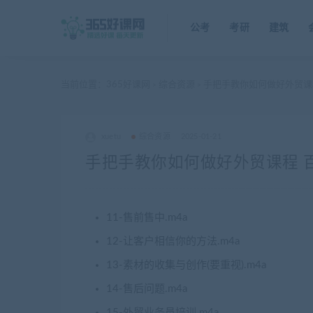
公考
考研
建筑
当前位置：
365好课网
综合资源
手把手教你如何做好外贸课
>
>
xuetu
综合资源
2025-01-21
手把手教你如何做好外贸课程 
11-售前售中.m4a
12-让客户相信你的方法.m4a
13-素材的收集与创作(要重视).m4a
14-售后问题.m4a
15-外贸业务员培训.m4a