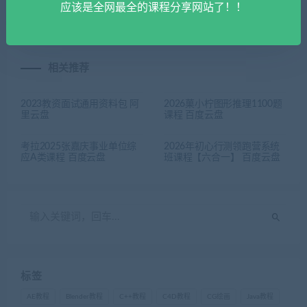
基课程 百度云盘
百度云盘
应该是全网最全的课程分享网站了！！
相关推荐
2023教资面试通用资料包 阿
2026菓小柠图形推理1100题
里云盘
课程 百度云盘
考拉2025张嘉庆事业单位综
2026年初心行测领跑营系统
应A类课程 百度云盘
班课程【六合一】 百度云盘
标签
AE教程
Blender教程
C++教程
C4D教程
CG绘画
Java教程