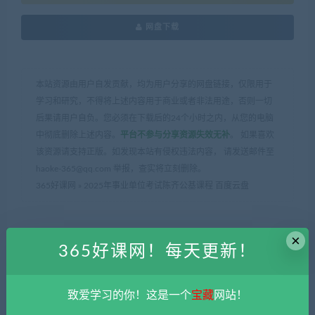
网盘下载
本站资源由用户自发贡献，均为用户分享的网盘链接，仅限用于
学习和研究，不得将上述内容用于商业或者非法用途，否则一切
后果请用户自负。您必须在下载后的24个小时之内，从您的电脑
中彻底删除上述内容。
平台不参与分享资源失效无补
。 如果喜欢
该资源请支持正版。如发现本站有侵权违法内容， 请发送邮件至
haoke-365@qq.com 举报，查实将立刻删除。
365好课网
»
2025年事业单位考试陈齐公基课程 百度云盘
×
365好课网！每天更新！
上一篇
下一篇
致爱学习的你！这是一个
宝藏
网站！
2025年事业单位考试齐帆公
万相台无界低价扫流实战课程