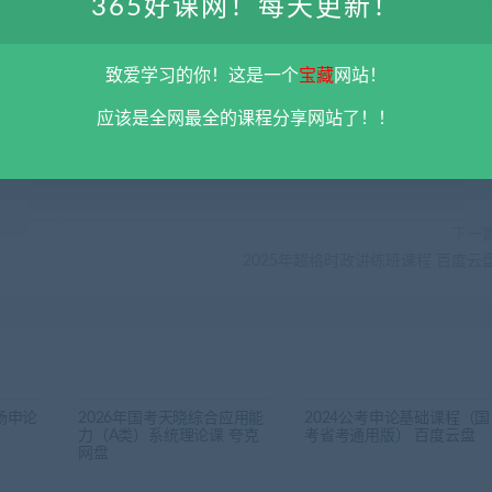
365好课网！每天更新！
彻底删除上述内容。
平台不参与分享资源失效无补
。 如果喜欢该资源请支持正
5@qq.com 举报，查实将立刻删除。
致爱学习的你！这是一个
宝藏
网站！
应该是全网最全的课程分享网站了！！
下一
2025年超格时政讲练班课程 百度云
扬申论
2026年国考天晓综合应用能
2024公考申论基础课程（国
力（A类）系统理论课 夸克
考省考通用版） 百度云盘
网盘