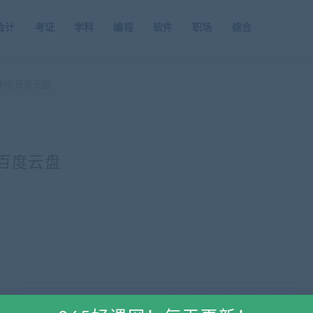
会计
考证
学科
编程
软件
职场
综合
课程 百度云盘
 百度云盘
限用于学习和研究，不得将上述内容用于商业或者非法用途，否则一切后果请用