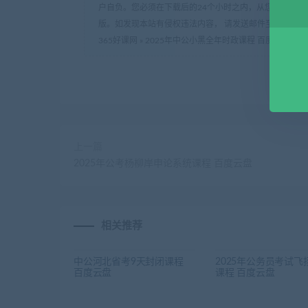
户自负。您必须在下载后的24个小时之内，从您的电脑中
版。如发现本站有侵权违法内容， 请发送邮件至 haoke-36
365好课网
»
2025年中公小黑全年时政课程 百度云盘
上一篇
2025年公考杨柳岸申论系统课程 百度云盘
相关推荐
中公河北省考9天封闭课程
2025年公务员考试飞
百度云盘
课程 百度云盘