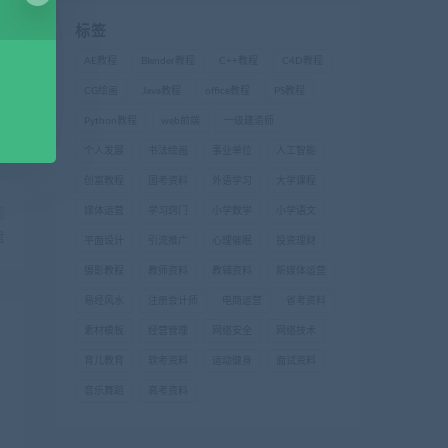
标签
AE教程
Blender教程
C++教程
C4D教程
CG绘画
Java教程
office教程
PS教程
Python教程
web前端
一级建造师
个人发展
书法绘画
事业单位
人工智能
创富教程
国考资料
外语学习
大学课程
媒体运营
学习窍门
小学数学
小学语文
篇
盘
平面设计
引流推广
心理催眠
投资理财
摄影教程
教师资料
教辅资料
新媒体运营
易经风水
注册会计师
电商运营
省考资料
素材模板
经营管理
网络安全
网络技术
育儿教育
软考资料
运动健身
面试资料
音乐舞蹈
高考资料