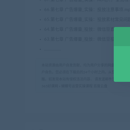
66.第七章 广告爆量_实操：投放注意事项.mp
65.第七章 广告爆量_实操：投放素材常见问题
64.第七章 广告爆量_投放：微信豆直播间投放
63.第七章 广告爆量_投放：微信豆投放流程.
…………….
本站资源由用户自发贡献，均为用户分享的网盘链接，仅
户自负。您必须在下载后的24个小时之内，从您的电脑中
版。如发现本站有侵权违法内容， 请发送邮件至 haoke-36
365好课网
»
蝴蝶号运营实操课程 百度云盘