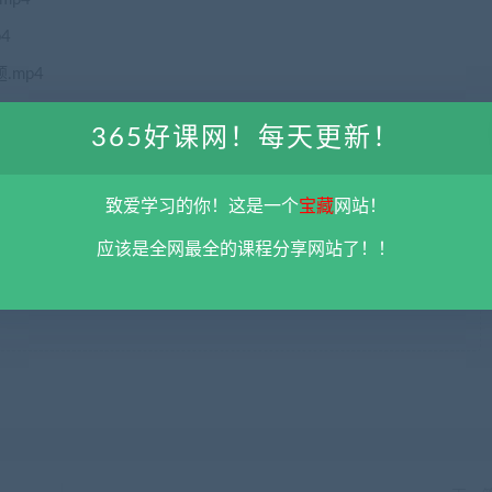
4
.mp4
技巧.mp4
365好课网！每天更新！
mp4
致爱学习的你！这是一个
宝藏
网站！
限用于学习和研究，不得将上述内容用于商业或者非法用途，否则一切后果请用
应该是全网最全的课程分享网站了！！
彻底删除上述内容。
平台不参与分享资源失效无补
。 如果喜欢该资源请支持正
5@qq.com 举报，查实将立刻删除。