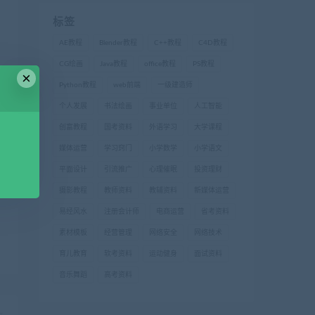
标签
AE教程
Blender教程
C++教程
C4D教程
CG绘画
Java教程
office教程
PS教程
×
Python教程
web前端
一级建造师
个人发展
书法绘画
事业单位
人工智能
创富教程
国考资料
外语学习
大学课程
媒体运营
学习窍门
小学数学
小学语文
平面设计
引流推广
心理催眠
投资理财
摄影教程
教师资料
教辅资料
新媒体运营
易经风水
注册会计师
电商运营
省考资料
素材模板
经营管理
网络安全
网络技术
育儿教育
软考资料
运动健身
面试资料
音乐舞蹈
高考资料