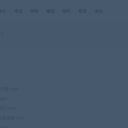
会计
考证
学科
编程
软件
职场
综合
云盘
步骤.mp4
mp4
巧.mp4
面讲解.mp4
mp4