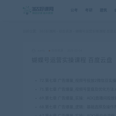
公考
考研
建筑
当前位置：
365好课网
综合资源
蝴蝶号运营实操课程 百度
>
>
xuetu
综合资源
2025-02-04
蝴蝶号运营实操课程 百度云盘
72.第七章 广告爆量_视频号投放2微信豆实操
71.第七章 广告爆量_视频号复盘及优化方法.
69.第七章 广告爆量_实操：ADQ直播间投放技
68.第七章 广告爆量_逻辑：基础选择及操作界
67.第七章 广告爆量_实操：ADQ开户全流程.