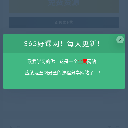
免费资源
网盘下载
×
365好课网！每天更新！
本站资源由用户自发贡献，均为用户分享的网盘链接，仅限用于
学习和研究，不得将上述内容用于商业或者非法用途，否则一切
后果请用户自负。您必须在下载后的24个小时之内，从您的电脑
致爱学习的你！这是一个
宝藏
网站！
中彻底删除上述内容。
平台不参与分享资源失效无补
。 如果喜欢
应该是全网最全的课程分享网站了！！
该资源请支持正版。如发现本站有侵权违法内容， 请发送邮件至
haoke-365@qq.com 举报，查实将立刻删除。
365好课网
»
神光颜劼短线操盘术系统课程 百度云盘