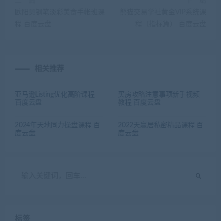
上一篇
下一篇
欧阳贝钢笔淡彩美食手帐班课
熊猫交易学社黄金VIP系统课
程 百度云盘
程（指标篇） 百度云盘
相关推荐
亚马逊Listing优化高阶课程
买房攻略注意事项新手视频
百度云盘
教程 百度云盘
2024年天地同力操盘课程 百
2022天赢居私密精品课程 百
度云盘
度云盘
标签