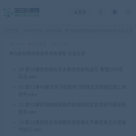
登录
当前位置：
365好课网
综合资源
神光颜劼短线操盘术系统课程 百度云盘
>
>
xuetu
综合资源
2025-02-04
神光颜劼短线操盘术系统课程 百度云盘
10.第10课涨停顺风车多数涨停皆有迹可 看懂分时找
买点.mkv
11.第11课4k掄龙学习收获学习四维定龙把握打板上车
信号.mkv
12.第12课封回路转规避炸板陷阱锁定真龙就不要轻易
放手.mkv
13.第13课游资生命线甄别游资量化节奏提高主升段操
作技巧.mkv