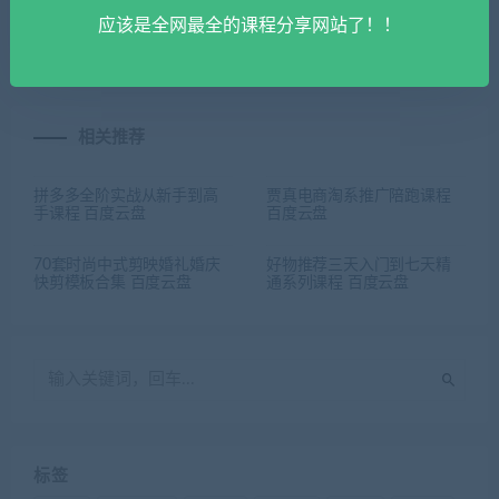
天涨粉1万，单日变现多张）
节） 百度云盘
应该是全网最全的课程分享网站了！！
百度云盘
相关推荐
拼多多全阶实战从新手到高
贾真电商淘系推广陪跑课程
手课程 百度云盘
百度云盘
70套时尚中式剪映婚礼婚庆
好物推荐三天入门到七天精
快剪模板合集 百度云盘
通系列课程 百度云盘
标签