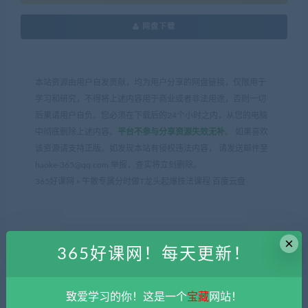
网盘下载
本站资源由用户自发贡献，均为用户分享的网盘链接，仅限用于
学习和研究，不得将上述内容用于商业或者非法用途，否则一切
后果请用户自负。您必须在下载后的24个小时之内，从您的电脑
中彻底删除上述内容。
平台不参与分享资源失效无补
。 如果喜欢
该资源请支持正版。如发现本站有侵权违法内容， 请发送邮件至
haoke-365@qq.com 举报，查实将立刻删除。
365好课网
»
牛散专属分时做T龙头起爆技法课程 百度云盘
×
365好课网！每天更新！
上一篇
下一篇
致爱学习的你！这是一个
宝藏
网站！
超燃AI神话故事项目教程（7
大卫零基础外贸必修课程（40