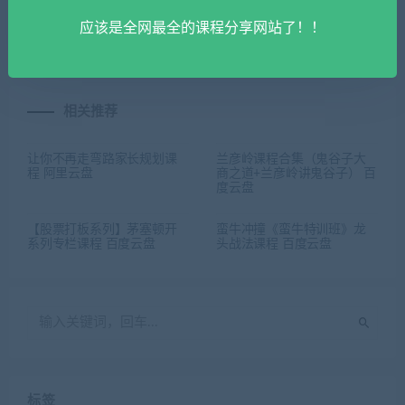
百度云盘
程（一天收益多张） 百度云
应该是全网最全的课程分享网站了！！
盘
相关推荐
让你不再走弯路家长规划课
兰彦岭课程合集（鬼谷子大
程 阿里云盘
商之道+兰彦岭讲鬼谷子） 百
度云盘
【股票打板系列】茅塞顿开
蛮牛冲撞《蛮牛特训班》龙
系列专栏课程 百度云盘
头战法课程 百度云盘
标签