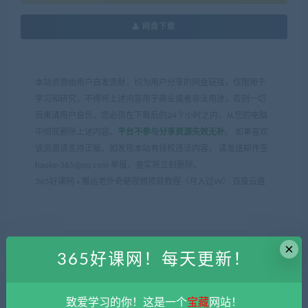
网盘下载
本站资源由用户自发贡献，均为用户分享的网盘链接，仅限用于
学习和研究，不得将上述内容用于商业或者非法用途，否则一切
后果请用户自负。您必须在下载后的24个小时之内，从您的电脑
中彻底删除上述内容。
平台不参与分享资源失效无补
。 如果喜欢
该资源请支持正版。如发现本站有侵权违法内容， 请发送邮件至
haoke-365@qq.com 举报，查实将立刻删除。
365好课网
»
搬运老外奇葩视频项目教程（月入过W） 百度云盘
×
365好课网！每天更新！
上一篇
下一篇
AI赋能艺术文创商业落地课程
Ai一键生成动态表情包项目教
致爱学习的你！这是一个
宝藏
网站！