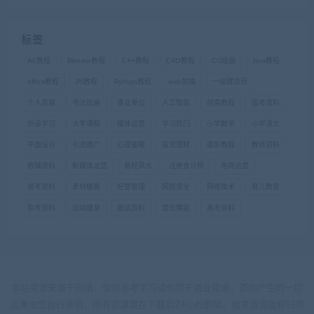
标签
AE教程
Blender教程
C++教程
C4D教程
CG绘画
Java教程
office教程
PS教程
Python教程
web前端
一级建造师
个人发展
书法绘画
事业单位
人工智能
创富教程
国考资料
外语学习
大学课程
媒体运营
学习窍门
小学数学
小学语文
平面设计
引流推广
心理催眠
投资理财
摄影教程
教师资料
教辅资料
新媒体运营
易经风水
注册会计师
电商运营
省考资料
素材模板
经营管理
网络安全
网络技术
育儿教育
软考资料
运动健身
面试资料
音乐舞蹈
高考资料
本站资源来源于网络，仅供参考学习请勿用于商业用途，否则产生的一切
后果由您自行承担，所有资源需在下载后24小时删除。相关资源版权归原