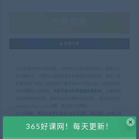
免费资源
网盘下载
本站资源由用户自发贡献，均为用户分享的网盘链接，仅限用于
学习和研究，不得将上述内容用于商业或者非法用途，否则一切
后果请用户自负。您必须在下载后的24个小时之内，从您的电脑
中彻底删除上述内容。
平台不参与分享资源失效无补
。 如果喜欢
该资源请支持正版。如发现本站有侵权违法内容， 请发送邮件至
haoke-365@qq.com 举报，查实将立刻删除。
365好课网
»
熊猫交易学社黄金VIP系统课程（集训篇） 百度云盘
×
365好课网！每天更新！