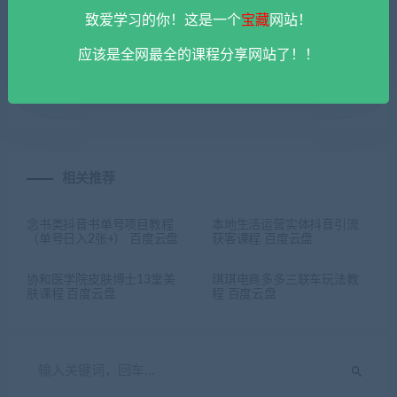
致爱学习的你！这是一个
宝藏
网站！
应该是全网最全的课程分享网站了！！
上一篇
下一篇
2024川中寻牛10月冲刺班课
股市一哥2560战法文字教程
程 百度云盘
+指标 百度云盘
相关推荐
念书类抖音书单号项目教程
本地生活运营实体抖音引流
（单号日入2张+） 百度云盘
获客课程 百度云盘
协和医学院皮肤博士13堂美
琪琪电商多多三联车玩法教
肤课程 百度云盘
程 百度云盘