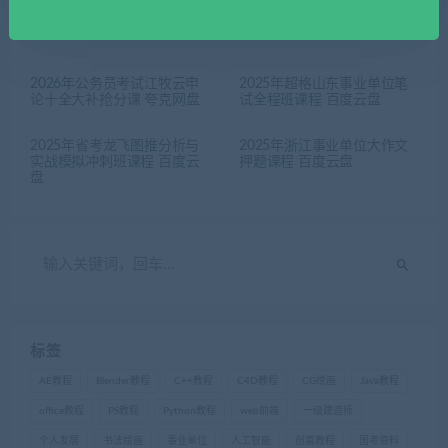
相关推荐
2026年公务员考试江牧云申
2025年超格山东事业单位笔
论十全大补抢分课 夸克网盘
试全程班课程 百度云盘
2025年省考龙飞图推分析与
2025年浙江事业单位大作文
实战模拟冲刺班课程 百度云
押题课程 百度云盘
盘
标签
AE教程
Blender教程
C++教程
C4D教程
CG绘画
Java教程
office教程
PS教程
Python教程
web前端
一级建造师
个人发展
书法绘画
事业单位
人工智能
创富教程
国考资料