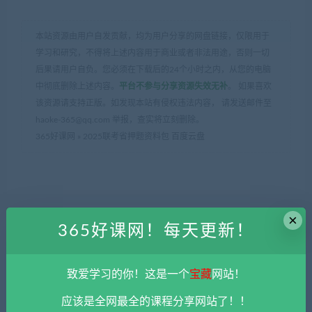
本站资源由用户自发贡献，均为用户分享的网盘链接，仅限用于
学习和研究，不得将上述内容用于商业或者非法用途，否则一切
后果请用户自负。您必须在下载后的24个小时之内，从您的电脑
中彻底删除上述内容。
平台不参与分享资源失效无补
。 如果喜欢
该资源请支持正版。如发现本站有侵权违法内容， 请发送邮件至
haoke-365@qq.com 举报，查实将立刻删除。
365好课网
»
2025联考省押题资料包 百度云盘
×
365好课网！每天更新！
上一篇
下一篇
2025省考柳岩早课高频实词
2025李铁政治理论课程合集
1000词 百度云盘
百度云盘
致爱学习的你！这是一个
宝藏
网站！
应该是全网最全的课程分享网站了！！