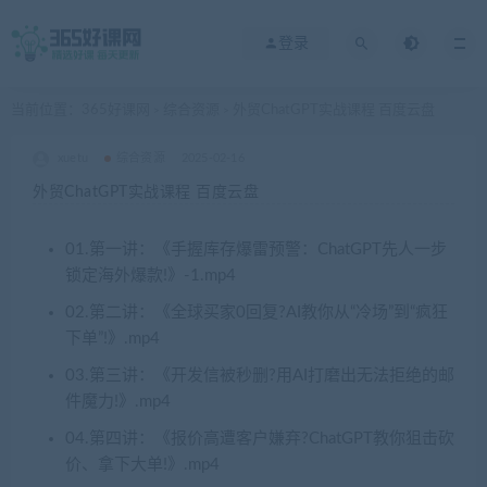
登录
当前位置：
365好课网
综合资源
外贸ChatGPT实战课程 百度云盘
>
>
xuetu
综合资源
2025-02-16
外贸ChatGPT实战课程 百度云盘
01.第一讲：《手握库存爆雷预警：ChatGPT先人一步
锁定海外爆款!》-1.mp4
02.第二讲：《全球买家0回复?AI教你从“冷场”到“疯狂
下单”!》.mp4
03.第三讲：《开发信被秒删?用AI打磨出无法拒绝的邮
件魔力!》.mp4
04.第四讲：《报价高遭客户嫌弃?ChatGPT教你狙击砍
价、拿下大单!》.mp4