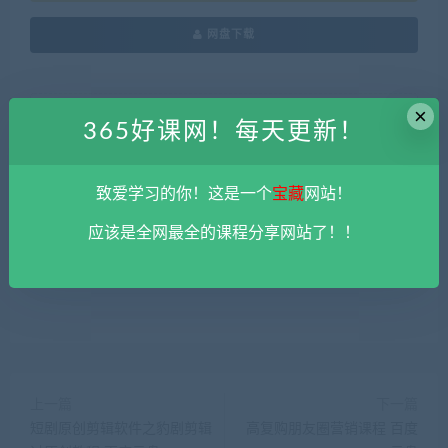
网盘下载
×
本站资源由用户自发贡献，均为用户分享的网盘链接，仅限用于
365好课网！每天更新！
学习和研究，不得将上述内容用于商业或者非法用途，否则一切
后果请用户自负。您必须在下载后的24个小时之内，从您的电脑
中彻底删除上述内容。
平台不参与分享资源失效无补
。 如果喜欢
致爱学习的你！这是一个
宝藏
网站！
该资源请支持正版。如发现本站有侵权违法内容， 请发送邮件至
应该是全网最全的课程分享网站了！！
haoke-365@qq.com 举报，查实将立刻删除。
365好课网
»
外贸ChatGPT实战课程 百度云盘
上一篇
下一篇
短剧原创剪辑软件之豹剧剪辑
高复购朋友圈营销课程 百度