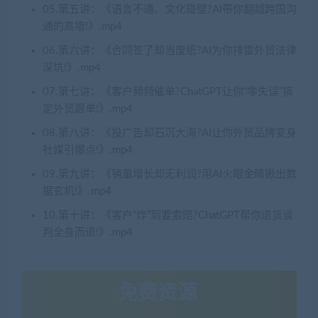
05.第五讲：《语言不通、文化碰壁?AI带你翻越跨国沟
通的高墙!》.mp4
06.第六讲：《合同签了却当废纸?AI为你排雷外贸法律
深坑!》.mp4
07.第七讲：《客户频频催单?ChatGPT让你“零失误”搞
定外贸跟单!》.mp4
08.第八讲：《投广告却石沉大海?AI让你外贸品牌变身
社媒引爆点!》.mp4
09.第九讲：《销量增长却无利润?用AI火眼金睛揪出数
据玄机!》.mp4
10.第十讲：《客户“炸”到要索赔?ChatGPT帮你退货谈
判全身而退!》.mp4
免费资源