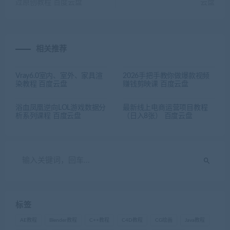
过原创教程 百度云盘
云盘
相关推荐
Vray6.0室内、室外、家具渲
2026手把手教你做爆款视频
染教程 百度云盘
赚钱剪映课 百度云盘
浴血凤凰逆向LOL游戏数据分
最新线上电商运营项目教程
析系列课程 百度云盘
（日入8张） 百度云盘
标签
AE教程
Blender教程
C++教程
C4D教程
CG绘画
Java教程