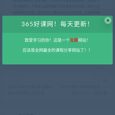
本站资源由用户自发贡献，均为用户分享的网盘链接，仅限用于
学习和研究，不得将上述内容用于商业或者非法用途，否则一切
后果请用户自负。您必须在下载后的24个小时之内，从您的电脑
×
中彻底删除上述内容。
平台不参与分享资源失效无补
。 如果喜欢
365好课网！每天更新！
该资源请支持正版。如发现本站有侵权违法内容， 请发送邮件至
haoke-365@qq.com 举报，查实将立刻删除。
365好课网
»
Windows Server 2012 网络服务视频课程 (128节) 百
致爱学习的你！这是一个
宝藏
网站！
度云盘
应该是全网最全的课程分享网站了！！
上一篇
下一篇
金标尺2025年四川事业编省
AI代写简历专项项目教程（一
属高端班课程 百度云盘
单15-50元） 百度云盘