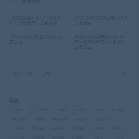
相关推荐
《功夫英语》零起点直达流
老胡1-6年级数学思维训练课
利听说全套课程 百度云盘
百度云盘
IP内容创作AI实战营课程 百
尚硅谷2024最新版微信小程
度云盘
序基础与慕尚花坊项目课程
百度云盘
标签
AE教程
Blender教程
C++教程
C4D教程
CG绘画
Java教程
office教程
PS教程
Python教程
web前端
一级建造师
个人发展
书法绘画
事业单位
人工智能
创富教程
国考资料
外语学习
大学课程
媒体运营
学习窍门
小学数学
小学语文