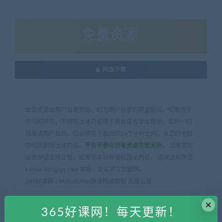
免费资源
网盘下载
本站资源由用户自发贡献，均为用户分享的网盘链接，仅限用于
学习和研究，不得将上述内容用于商业或者非法用途，否则一切
后果请用户自负。您必须在下载后的24个小时之内，从您的电脑
中彻底删除上述内容。
平台不参与分享资源失效无补
。 如果喜欢
该资源请支持正版。如发现本站有侵权违法内容， 请发送邮件至
haoke-365@qq.com 举报，查实将立刻删除。
365好课网
»
MybatisPlus快速精通教程 百度云盘
×
365好课网！每天更新！