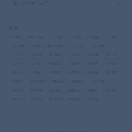
标签
AE教程
Blender教程
C++教程
C4D教程
CG绘画
Java教程
office教程
PS教程
Python教程
web前端
一级建造师
个人发展
书法绘画
事业单位
人工智能
创富教程
国考资料
外语学习
大学课程
媒体运营
学习窍门
小学数学
小学语文
平面设计
引流推广
心理催眠
投资理财
摄影教程
教师资料
教辅资料
新媒体运营
易经风水
注册会计师
电商运营
省考资料
素材模板
经营管理
网络安全
网络技术
育儿教育
软考资料
运动健身
面试资料
音乐舞蹈
高考资料