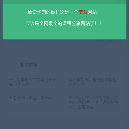
致爱学习的你！这是一个
宝藏
网站！
上一篇
下一篇
应该是全网最全的课程分享网站了！！
图灵金三银四面试突击班课程
华为认证网络工程师
百度云盘
（HCIA）路由交换教程（206
节） 百度云盘
相关推荐
一门给年轻人的恋爱成长课
抖音剪辑课，剪映视频教程
程 阿里云盘
百度云盘
王老师SRC课程 百度云盘
2026版初中《53初中知识清
单》初中9科全套（适配新教
材） 百度云盘