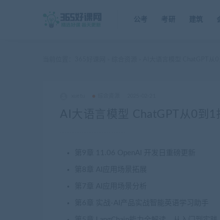
公考
考研
建筑
当前位置：
365好课网
综合资源
AI大语言模型 ChatGP
>
>
xuetu
综合资源
2025-02-21
AI大语言模型 ChatGPT从
第9章 11.06 OpenAI 开发日重磅更新
第8章 AI应用场景拓展
第7章 AI应用场景分析
第6章 实战-AI产品实战智能英语学习助手
第5章 LangChain能力全解读，从入门到实践