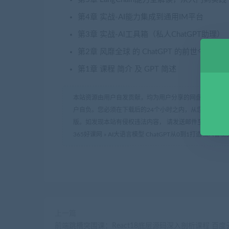
第4章 实战-AI能力集成到通用IM平台
第3章 实战-Al工具箱（私人ChatGPT助理）
第2章 风靡全球 的 ChatGPT 的前世今生
第1章 课程 简介 及 GPT 简述
本站资源由用户自发贡献，均为用户分享的网盘链接，仅
户自负。您必须在下载后的24个小时之内，从您的电脑中
版。如发现本站有侵权违法内容， 请发送邮件至 haoke-36
365好课网
»
AI大语言模型 ChatGPT从0到1打造私人
上一篇
前端跳槽突围课：React18底层源码深入剖析课程 百度