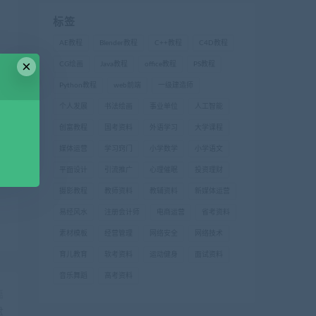
标签
AE教程
Blender教程
C++教程
C4D教程
×
CG绘画
Java教程
office教程
PS教程
Python教程
web前端
一级建造师
个人发展
书法绘画
事业单位
人工智能
创富教程
国考资料
外语学习
大学课程
媒体运营
学习窍门
小学数学
小学语文
平面设计
引流推广
心理催眠
投资理财
摄影教程
教师资料
教辅资料
新媒体运营
易经风水
注册会计师
电商运营
省考资料
素材模板
经营管理
网络安全
网络技术
育儿教育
软考资料
运动健身
面试资料
音乐舞蹈
高考资料
篇
盘