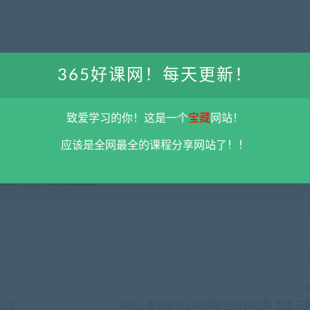
以及背后的原理
365好课网！每天更新！
致爱学习的你！这是一个
宝藏
网站！
限用于学习和研究，不得将上述内容用于商业或者非法用途，否则一切后果请用
应该是全网最全的课程分享网站了！！
彻底删除上述内容。
平台不参与分享资源失效无补
。 如果喜欢该资源请支持正
5@qq.com 举报，查实将立刻删除。
智能英语学习助手课程 百度云盘
下一
云盘
2025上教资笔试必刷押题卷资料合集 百度云