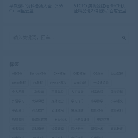
早教课程资料合集大全（565
51CTO 庚振源红帽RHCE认
G）阿里云盘
证精品班27期课程 百度云盘
标签
AE教程
Blender教程
C++教程
C4D教程
CG绘画
Java教程
office教程
PS教程
Python教程
web前端
一级建造师
个人发展
书法绘画
事业单位
人工智能
创富教程
国考资料
外语学习
大学课程
媒体运营
学习窍门
小学数学
小学语文
平面设计
引流推广
心理催眠
投资理财
摄影教程
教师资料
教辅资料
新媒体运营
易经风水
注册会计师
电商运营
省考资料
素材模板
经营管理
网络安全
网络技术
育儿教育