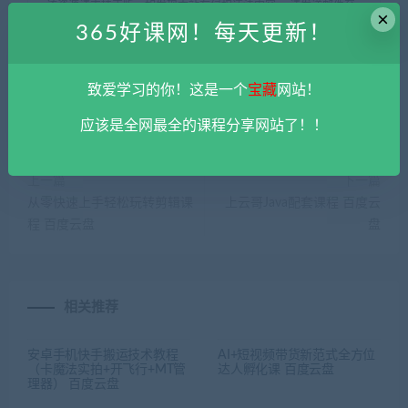
该资源请支持正版。如发现本站有侵权违法内容， 请发送邮件至
×
haoke-365@qq.com 举报，查实将立刻删除。
365好课网！每天更新！
365好课网
»
PS+AI设计高效训练营课程 百度云盘
致爱学习的你！这是一个
宝藏
网站！
应该是全网最全的课程分享网站了！！
上一篇
下一篇
从零快速上手轻松玩转剪辑课
上云哥Java配套课程 百度云
程 百度云盘
盘
相关推荐
安卓手机快手搬运技术教程
AI+短视频带货新范式全方位
（卡魔法实拍+开飞行+MT管
达人孵化课 百度云盘
理器） 百度云盘