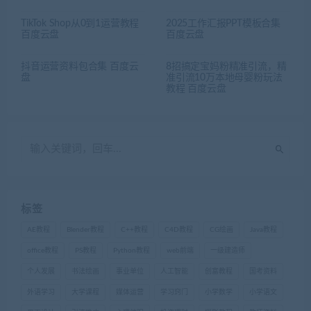
TikTok Shop从0到1运营教程
2025工作汇报PPT模板合集
百度云盘
百度云盘
抖音运营资料包合集 百度云
8招搞定宝妈粉精准引流，精
盘
准引流10万本地母婴粉玩法
教程 百度云盘
标签
AE教程
Blender教程
C++教程
C4D教程
CG绘画
Java教程
office教程
PS教程
Python教程
web前端
一级建造师
个人发展
书法绘画
事业单位
人工智能
创富教程
国考资料
外语学习
大学课程
媒体运营
学习窍门
小学数学
小学语文