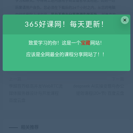
学习和研究，不得将上述内容用于商业或者非法用途，否则一切
后果请用户自负。您必须在下载后的24个小时之内，从您的电脑
中彻底删除上述内容。
平台不参与分享资源失效无补
。 如果喜欢
×
该资源请支持正版。如发现本站有侵权违法内容， 请发送邮件至
365好课网！每天更新！
haoke-365@qq.com 举报，查实将立刻删除。
365好课网
»
图灵课堂金三银四面试突击班课程 阿里云盘
致爱学习的你！这是一个
宝藏
网站！
应该是全网最全的课程分享网站了！！
上一篇
下一篇
李超百万级高并发WebRTC流
deepseek AI实操变现与办公
媒体服务器设计与开发课程
提效课程(20+节) 百度云盘
百度云盘
相关推荐