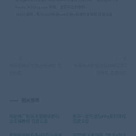
该资源请支持正版。如发现本站有侵权违法内容， 请发送邮件至
haoke-365@qq.com 举报，查实将立刻删除。
365好课网
»
黑马2024新版web前端+后端开发课程 百度云盘
上一篇
下一篇
黑马前端开发就业班课程 百
极客AI大模型微调训练营第5
度云盘
期课程 百度云盘
相关推荐
短剧推广新玩法营销话题玩
黑马一套吃透Spring系列课程
法实操教程 百度云盘
百度云盘
老陶电商拼多多+抖音小店课
2025年法考华研【民法+刑法