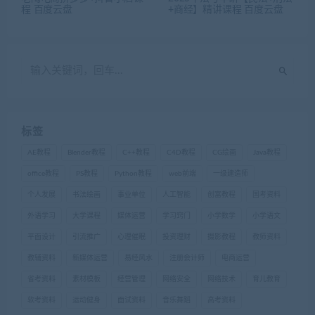
程 百度云盘
+商经】精讲课程 百度云盘
标签
AE教程
Blender教程
C++教程
C4D教程
CG绘画
Java教程
office教程
PS教程
Python教程
web前端
一级建造师
个人发展
书法绘画
事业单位
人工智能
创富教程
国考资料
外语学习
大学课程
媒体运营
学习窍门
小学数学
小学语文
平面设计
引流推广
心理催眠
投资理财
摄影教程
教师资料
教辅资料
新媒体运营
易经风水
注册会计师
电商运营
省考资料
素材模板
经营管理
网络安全
网络技术
育儿教育
软考资料
运动健身
面试资料
音乐舞蹈
高考资料