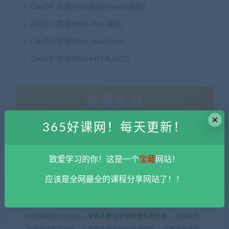
Day04-后端Web基础(Maven基础)
Day03-前端Web-Vue-基础
Day02-前端Web-JavaScript
Day01-前端Web-HTML&CSS
免费资源
×
365好课网！每天更新！
网盘下载
致爱学习的你！这是一个
宝藏
网站！
应该是全网最全的课程分享网站了！！
本站资源由用户自发贡献，均为用户分享的网盘链接，仅限用于
学习和研究，不得将上述内容用于商业或者非法用途，否则一切
后果请用户自负。您必须在下载后的24个小时之内，从您的电脑
中彻底删除上述内容。
平台不参与分享资源失效无补
。 如果喜欢