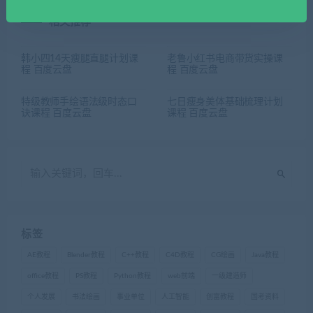
相关推荐
韩小四14天瘦腿直腿计划课
老鲁小红书电商带货实操课
程 百度云盘
程 百度云盘
特级教师手绘语法级时态口
七日瘦身美体基础梳理计划
诀课程 百度云盘
课程 百度云盘
标签
AE教程
Blender教程
C++教程
C4D教程
CG绘画
Java教程
office教程
PS教程
Python教程
web前端
一级建造师
个人发展
书法绘画
事业单位
人工智能
创富教程
国考资料