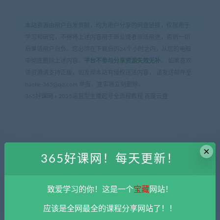
本站资源由用户自发贡献，均为用户分享的网盘链接，仅限用于
学习和研究，不得将上述内容用于商业或者非法用途，否则一切
后果请用户自负。您必须在下载后的24个小时之内，从您的电脑
中彻底删除上述内容。
平台不参与分享资源失效无补
。 如果喜欢
该资源请支持正版。如发现本站有侵权违法内容， 请发送邮件至
haoke-365@qq.com 举报，查实将立刻删除。
365好课网
»
2025运营型主播起号全流程教程 百度云盘
×
365好课网！每天更新！
上一篇
下一篇
deepseek+即梦ai拉新教程 百
淘宝可复制的微付费起店打法
致爱学习的你！这是一个
宝藏
网站！
度云盘
教程 百度云盘
应该是全网最全的课程分享网站了！！