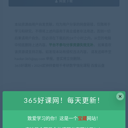
网盘下载
本站资源由用户自发贡献，均为用户分享的网盘链接，仅限用于
学习和研究，不得将上述内容用于商业或者非法用途，否则一切
后果请用户自负。您必须在下载后的24个小时之内，从您的电脑
中彻底删除上述内容。
平台不参与分享资源失效无补
。 如果喜欢
该资源请支持正版。如发现本站有侵权违法内容， 请发送邮件至
haoke-365@qq.com 举报，查实将立刻删除。
365好课网
»
2024武钟祥姜晓千考研数学强化课程 百度云盘
×
365好课网！每天更新！
上一篇
下一篇
2026年考研英语/政治/数学/
最新AI一键生成沙雕动画玩法
致爱学习的你！这是一个
宝藏
网站！
专业课各机构全程班课程合集
教程（日变现3K+） 百度云盘
百度云盘