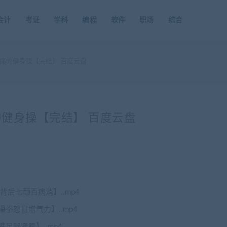
会计
考证
学科
编程
软件
职场
综合
痛的健身操【完结】 百度云盘
健身操【完结】 百度云盘
背后七颠百病消】..mp4
拳怒目增气力】..mp4
足固肾腰】..mp4