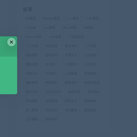
标签
AE教程
Blender教程
C++教程
C4D教程
CG绘画
Java教程
office教程
PS教程
Python教程
web前端
一级建造师
×
个人发展
书法绘画
事业单位
人工智能
创富教程
国考资料
外语学习
大学课程
媒体运营
学习窍门
小学数学
小学语文
平面设计
引流推广
心理催眠
投资理财
摄影教程
教师资料
教辅资料
新媒体运营
易经风水
注册会计师
电商运营
省考资料
素材模板
经营管理
网络安全
网络技术
育儿教育
软考资料
运动健身
面试资料
音乐舞蹈
高考资料