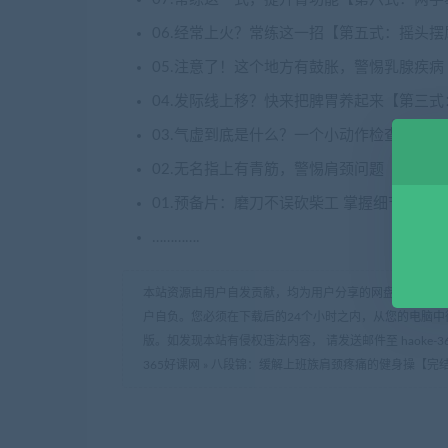
06.经常上火？常练这一招【第五式：摇头摆尾
05.注意了！这个地方有鼓胀，警惕乳腺疾病【
04.发际线上移？快来把脾胃养起来【第三式：
03.气虚到底是什么？一个小动作检查心肺功
02.无名指上有青筋，警惕肩颈问题【第一式：
01.预备片：磨刀不误砍柴工 掌握细节事半功倍
………….
本站资源由用户自发贡献，均为用户分享的网盘链接，仅
户自负。您必须在下载后的24个小时之内，从您的电脑中
版。如发现本站有侵权违法内容， 请发送邮件至 haoke-36
365好课网
»
八段锦：缓解上班族肩颈疼痛的健身操【完结