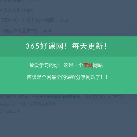
去心火】..mp4
第四式：五劳七伤往后瞧】..mp4
调理脾胃需单举】..mp4
能【第二式：左右开弓似射雕】..mp4
365好课网！每天更新！
双手托天理三焦】..mp4
..mp4
致爱学习的你！这是一个
宝藏
网站！
应该是全网最全的课程分享网站了！！
限用于学习和研究，不得将上述内容用于商业或者非法用途，否则一切后果请用
彻底删除上述内容。
平台不参与分享资源失效无补
。 如果喜欢该资源请支持正
5@qq.com 举报，查实将立刻删除。
】 百度云盘