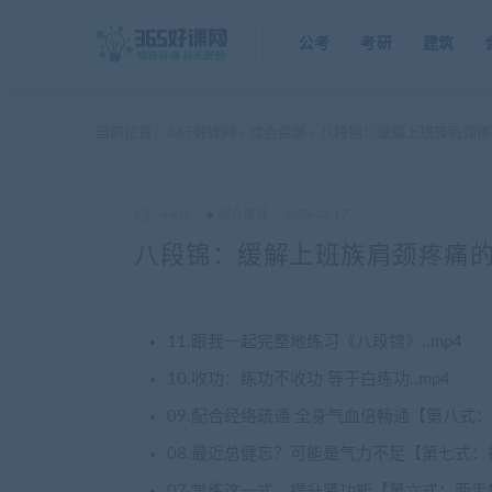
公考
考研
建筑
当前位置：
365好课网
综合资源
八段锦：缓解上班族肩颈疼
>
>
xuetu
综合资源
2025-03-17
八段锦：缓解上班族肩颈疼痛的
11.跟我一起完整地练习《八段锦》..mp4
10.收功：练功不收功 等于白练功..mp4
09.配合经络疏通 全身气血倍畅通【第八式：
08.最近总健忘？可能是气力不足【第七式：攥
07.常练这一式，提升肾功能【第六式：两手攀