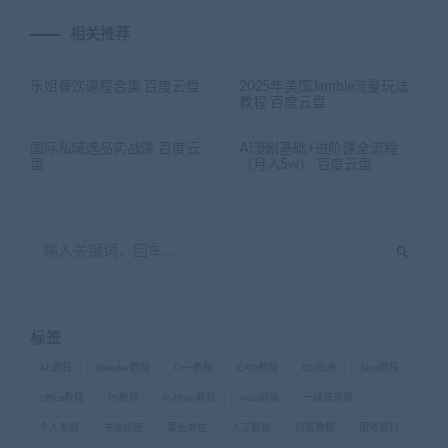
相关推荐
乐姐餐饮课程合集 百度云盘
2025年美国Jamble流量玩法
教程 百度云盘
国际私域选品实战课 百度云
Ai漫剧基础+进阶课全流程
盘
（月入5w） 百度云盘
标签
AE教程
Blender教程
C++教程
C4D教程
CG绘画
Java教程
office教程
PS教程
Python教程
web前端
一级建造师
个人发展
书法绘画
事业单位
人工智能
创富教程
国考资料