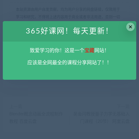
本站资源由用户自发贡献，均为用户分享的网盘链接，仅限用于
学习和研究，不得将上述内容用于商业或者非法用途，否则一切
后果请用户自负。您必须在下载后的24个小时之内，从您的电脑
×
365好课网！每天更新！
中彻底删除上述内容。
平台不参与分享资源失效无补
。 如果喜欢
该资源请支持正版。如发现本站有侵权违法内容， 请发送邮件至
haoke-365@qq.com 举报，查实将立刻删除。
致爱学习的你！这是一个
宝藏
网站！
365好课网
»
2025AI虚拟数字人（智能体）UE5实时语音交互教程
百度云盘
应该是全网最全的课程分享网站了！！
上一篇
下一篇
Blender概念动画全流程制作
吴金闪教授量子力学无基础入
教程 百度云盘
门课程（20节） 阿里云盘