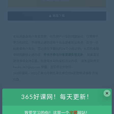
网盘下载
本站资源由用户自发贡献，均为用户分享的网盘链接，仅限用于
学习和研究，不得将上述内容用于商业或者非法用途，否则一切
后果请用户自负。您必须在下载后的24个小时之内，从您的电脑
中彻底删除上述内容。
平台不参与分享资源失效无补
。 如果喜欢
该资源请支持正版。如发现本站有侵权违法内容， 请发送邮件至
haoke-365@qq.com 举报，查实将立刻删除。
365好课网
»
2025芒果公考朗亮事业单位综A套题精讲课程 百度
云盘
×
365好课网！每天更新！
致爱学习的你！这是一个
宝藏
网站！