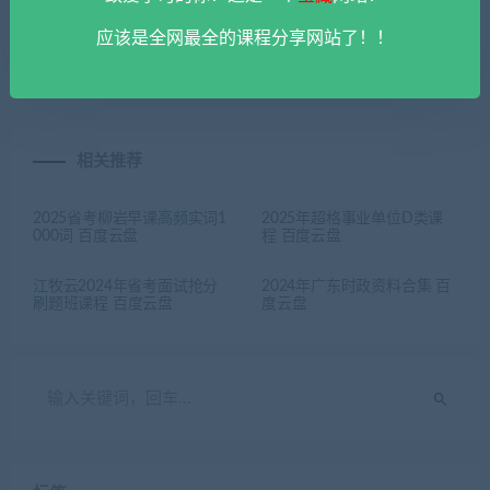
上一篇
下一篇
2025全行业引爆同城底层实
财学堂黄平《天人合一冠军之
应该是全网最全的课程分享网站了！！
操课程 百度云盘
道》系统课 百度云盘
相关推荐
2025省考柳岩早课高频实词1
2025年超格事业单位D类课
000词 百度云盘
程 百度云盘
江牧云2024年省考面试抢分
2024年广东时政资料合集 百
刷题班课程 百度云盘
度云盘