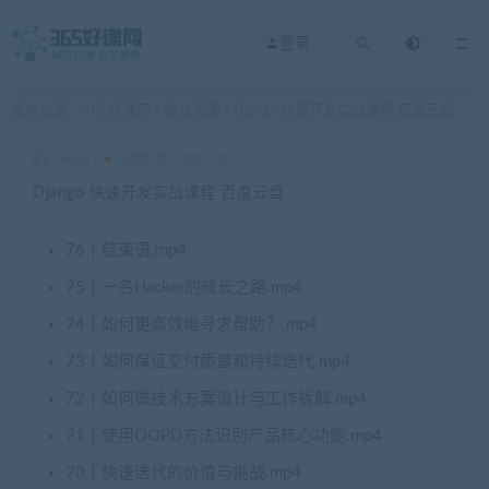
登录
当前位置：
365好课网
综合资源
Django 快速开发实战课程 百度云盘
>
>
xuetu
综合资源
2025-03-27
Django 快速开发实战课程 百度云盘
76丨结束语.mp4
75丨一名Hacker的成长之路.mp4
74丨如何更高效地寻求帮助？.mp4
73丨如何保证交付质量和持续迭代.mp4
72丨如何做技术方案设计与工作拆解.mp4
71丨使用OOPD方法识别产品核心功能.mp4
70丨快速迭代的价值与挑战.mp4