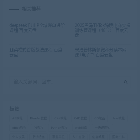
相关推荐
deepseek千川IP全域爆单进阶
2025黑马TikTok跨境电商实操
课程 百度云盘
训练营课程（48节） 百度云
盘
韭菜模式首版战法课程 百度
宋浩普林斯顿微积分读本网
云盘
课+电子书 百度云盘
标签
AE教程
Blender教程
C++教程
C4D教程
CG绘画
Java教程
office教程
PS教程
Python教程
web前端
一级建造师
个人发展
书法绘画
事业单位
人工智能
创富教程
国考资料