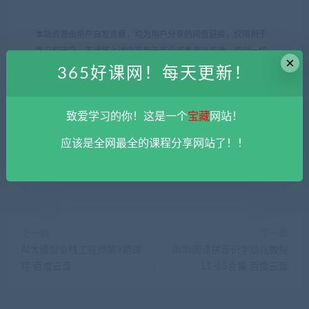
本站资源由用户自发贡献，均为用户分享的网盘链接，仅限用于
学习和研究，不得将上述内容用于商业或者非法用途，否则一切
×
后果请用户自负。您必须在下载后的24个小时之内，从您的电脑
365好课网！每天更新！
中彻底删除上述内容。
平台不参与分享资源失效无补
。 如果喜欢
该资源请支持正版。如发现本站有侵权违法内容， 请发送邮件至
致爱学习的你！这是一个
宝藏
网站！
haoke-365@qq.com 举报，查实将立刻删除。
365好课网
»
Django 快速开发实战课程 百度云盘
应该是全网最全的课程分享网站了！！
上一篇
下一篇
AI大模型全栈工程师第9期课
叫叫阅读拼音识字幼儿教程
程 百度云盘
L1~L5合集 百度云盘