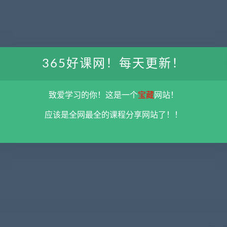
365好课网！每天更新！
致爱学习的你！这是一个
宝藏
网站！
限用于学习和研究，不得将上述内容用于商业或者非法用途，否则一切后果请用
应该是全网最全的课程分享网站了！！
彻底删除上述内容。
平台不参与分享资源失效无补
。 如果喜欢该资源请支持正
5@qq.com 举报，查实将立刻删除。