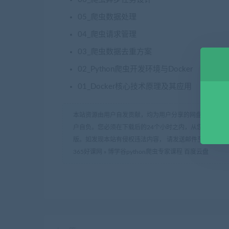
05_爬虫数据处理
04_爬虫请求管理
03_爬虫数据去重方案
02_Python爬虫开发环境与Docker
01_Docker核心技术原理及其应用
本站资源由用户自发贡献，均为用户分享的网盘链接，仅
户自负。您必须在下载后的24个小时之内，从您的电脑中
版。如发现本站有侵权违法内容， 请发送邮件至 haoke-36
365好课网
»
博学谷python爬虫专家课程 百度云盘