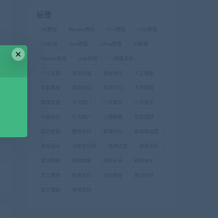
标签
AE教程
Blender教程
C++教程
C4D教程
CG绘画
Java教程
office教程
PS教程
×
Python教程
web前端
一级建造师
个人发展
书法绘画
事业单位
人工智能
创富教程
国考资料
外语学习
大学课程
媒体运营
学习窍门
小学数学
小学语文
平面设计
引流推广
心理催眠
投资理财
摄影教程
教师资料
教辅资料
新媒体运营
易经风水
注册会计师
电商运营
省考资料
素材模板
经营管理
网络安全
网络技术
育儿教育
软考资料
运动健身
面试资料
音乐舞蹈
高考资料