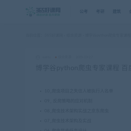
公考
考研
建筑
当前位置：
365好课网
综合资源
博学谷python爬虫专家课
>
>
xuetu
综合资源
2025-03-27
博学谷python爬虫专家课程 
10_爬虫项目之失信人被执行人名单
09_ 反爬策略的应对机制
08_爬虫技术架构实战之京东爬虫
07_爬虫技术架构及实战
06_爬虫异步任务设计