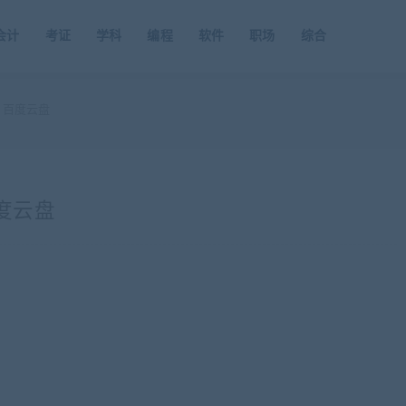
会计
考证
学科
编程
软件
职场
综合
程 百度云盘
百度云盘