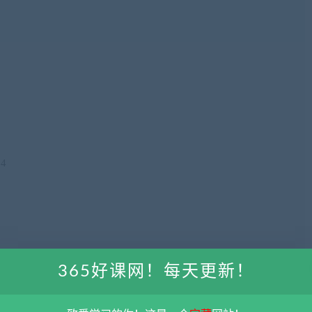
4
365好课网！每天更新！