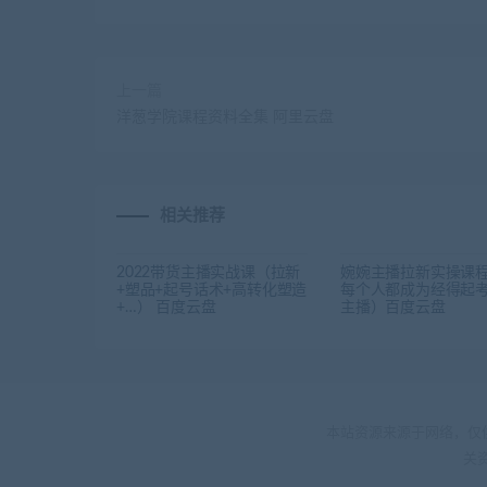
上一篇
洋葱学院课程资料全集 阿里云盘
相关推荐
2022带货主播实战课（拉新
婉婉主播拉新实操课
+塑品+起号话术+高转化塑造
每个人都成为经得起
+…） 百度云盘
主播）百度云盘
本站资源来源于网络，仅
关资