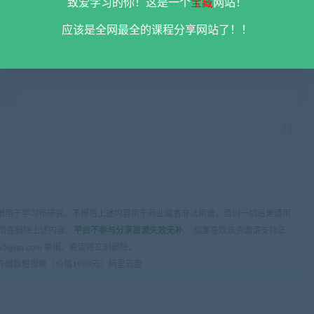
致爱学习的你！这是一个
宝藏
网站！
应该是全网最全的课程分享网站了！！
限用于学习和研究，不得将上述内容用于商业或者非法用途，否则一切后果请用
彻底删除上述内容。
平台不参与分享资源失效无补
。 如果喜欢该资源请支持正
5@qq.com 举报，查实将立刻删除。
爆款短视频（价值1980元）阿里云盘