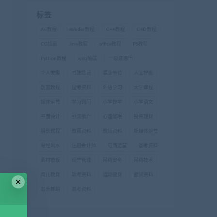
标签
AE教程
Blender教程
C++教程
C4D教程
CG绘画
Java教程
office教程
PS教程
Python教程
web前端
一级建造师
个人发展
书法绘画
事业单位
人工智能
创富教程
国考资料
外语学习
大学课程
媒体运营
学习窍门
小学数学
小学语文
平面设计
引流推广
心理催眠
投资理财
摄影教程
教师资料
教辅资料
新媒体运营
易经风水
注册会计师
电商运营
省考资料
素材模板
经营管理
网络安全
网络技术
育儿教育
软考资料
运动健身
面试资料
×
音乐舞蹈
高考资料