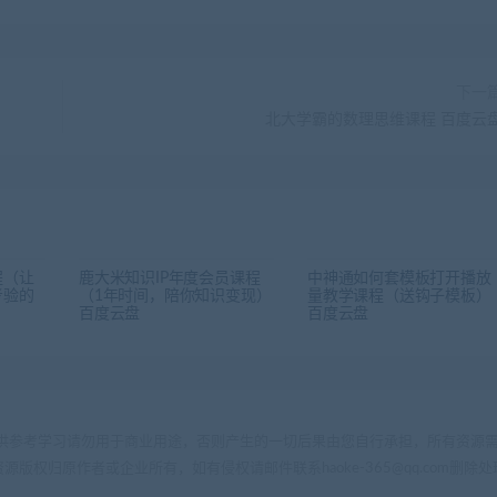
下一
北大学霸的数理思维课程 百度云
程（让
鹿大米知识IP年度会员课程
中神通如何套模板打开播放
考验的
（1年时间，陪你知识变现）
量教学课程（送钩子模板）​
百度云盘
百度云盘
供参考学习请勿用于商业用途，否则产生的一切后果由您自行承担，所有资源需
源版权归原作者或企业所有，如有侵权请邮件联系haoke-365@qq.com删除