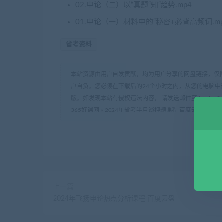
02.申论（二）以“真题“知“趋势.mp4
01.申论（一）材料中的“秘密+必背高频词.m
省考资料
本站资源由用户自发贡献，均为用户分享的网盘链接，仅
户自负。您必须在下载后的24个小时之内，从您的电脑中
版。如发现本站有侵权违法内容， 请发送邮件至 haoke-36
365好课网
»
2024年省考半月谈押题课程 百度云盘
上一篇
2024年飞扬申论热点分析课程 百度云盘