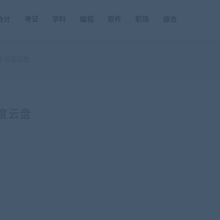
会计
考证
学科
编程
软件
职场
综合
程 百度云盘
百度云盘