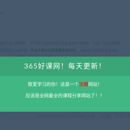
p4
限用于学习和研究，不得将上述内容用于商业或者非法用途，否则一切后果请用
彻底删除上述内容。
平台不参与分享资源失效无补
。 如果喜欢该资源请支持正
5@qq.com 举报，查实将立刻删除。
365好课网！每天更新！
致爱学习的你！这是一个
宝藏
网站！
应该是全网最全的课程分享网站了！！
下一
2024年公务员考试名师课程合集（192套） 百度云