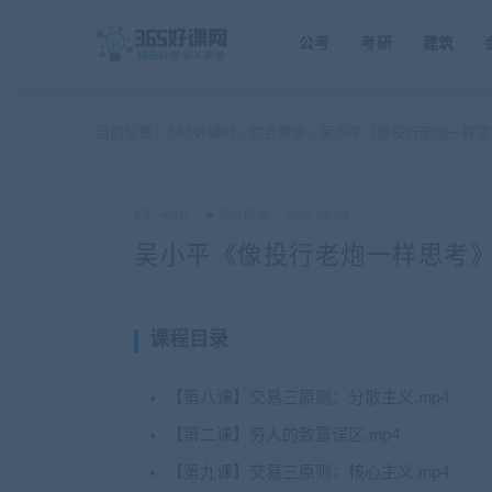
公考
考研
建筑
当前位置：
365好课网
综合资源
吴小平《像投行老炮一样思
>
>
xuetu
综合资源
2024-04-04
吴小平《像投行老炮一样思考》
课程目录
【第八课】交易三原则：分散主义.mp4
【第二课】穷人的致富误区.mp4
【第九课】交易三原则：核心主义.mp4