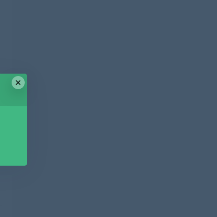
×
篇
盘