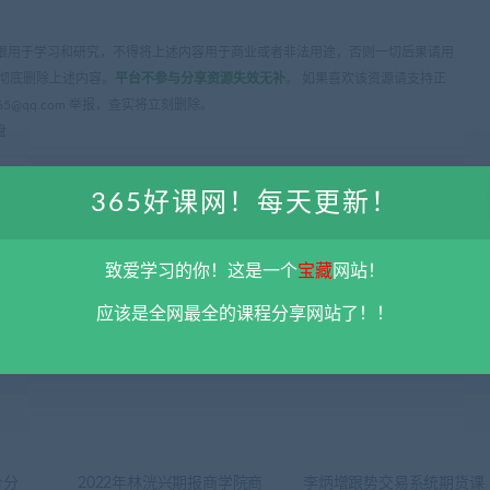
限用于学习和研究，不得将上述内容用于商业或者非法用途，否则一切后果请用
彻底删除上述内容。
平台不参与分享资源失效无补
。 如果喜欢该资源请支持正
5@qq.com 举报，查实将立刻删除。
盘
365好课网！每天更新！
致爱学习的你！这是一个
宝藏
网站！
下一
应该是全网最全的课程分享网站了！！
《李亚真陪伴社》姐读情绪周期课程 百度云
价分
2022年林洸兴期报商学院商
李炳增跟势交易系统期货课