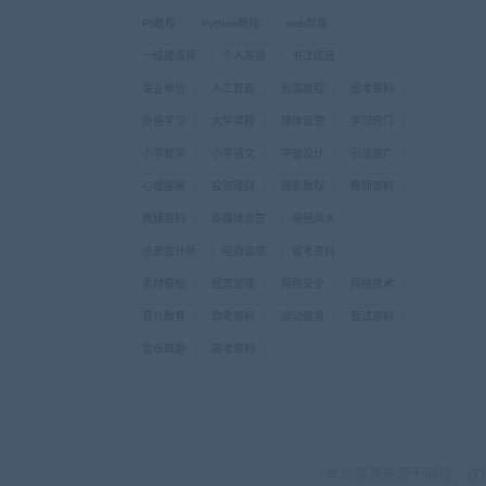
PS教程
Python教程
web前端
一级建造师
个人发展
书法绘画
事业单位
人工智能
创富教程
国考资料
外语学习
大学课程
媒体运营
学习窍门
小学数学
小学语文
平面设计
引流推广
心理催眠
投资理财
摄影教程
教师资料
教辅资料
新媒体运营
易经风水
注册会计师
电商运营
省考资料
素材模板
经营管理
网络安全
网络技术
育儿教育
软考资料
运动健身
面试资料
音乐舞蹈
高考资料
本站资源来源于网络，仅