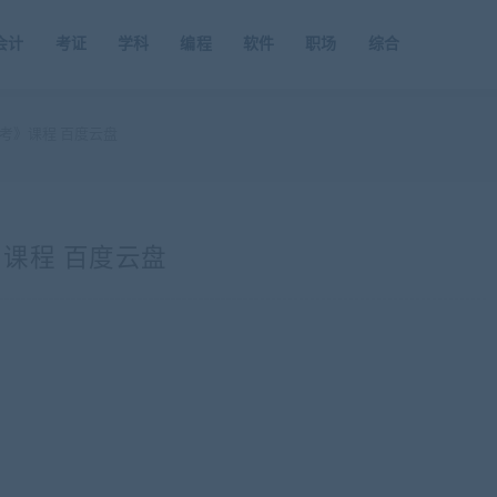
会计
考证
学科
编程
软件
职场
综合
考》课程 百度云盘
课程 百度云盘