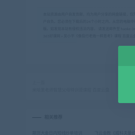
本站资源由用户自发贡献，均为用户分享的网盘链接，仅
户自负。您必须在下载后的24个小时之内，从您的电脑中
版。如发现本站有侵权违法内容， 请发送邮件至 haoke-36
365好课网
»
吴小平《像投行老炮一样思考》课程 百度云
上一篇
米哈里老师智慧父母特训营课程 百度云盘
相关推荐
期货大金日内短线炒单培训
飞云金教《威科夫量