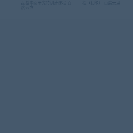
品基本面研究特训营课程 百
程（初级） 百度云盘
度云盘