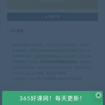
免费资源
网盘下载
office教程
本站资源由用户自发贡献，均为用户分享的网盘链接，仅限用于
学习和研究，不得将上述内容用于商业或者非法用途，否则一切
后果请用户自负。您必须在下载后的24个小时之内，从您的电脑
中彻底删除上述内容。
平台不参与分享资源失效无补
。 如果喜欢
该资源请支持正版。如发现本站有侵权违法内容， 请发送邮件至
haoke-365@qq.com 举报，查实将立刻删除。
365好课网
»
Excel大神上分攻略课程+源码课件 百度云盘
×
365好课网！每天更新！