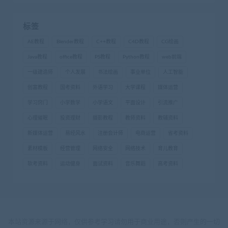
标签
AE教程
Blender教程
C++教程
C4D教程
CG绘画
Java教程
office教程
PS教程
Python教程
web前端
一级建造师
个人发展
书法绘画
事业单位
人工智能
创富教程
国考资料
外语学习
大学课程
媒体运营
学习窍门
小学数学
小学语文
平面设计
引流推广
心理催眠
投资理财
摄影教程
教师资料
教辅资料
新媒体运营
易经风水
注册会计师
电商运营
省考资料
素材模板
经营管理
网络安全
网络技术
育儿教育
软考资料
运动健身
面试资料
音乐舞蹈
高考资料
本站资源来源于网络，仅供参考学习请勿用于商业用途，否则产生的一切