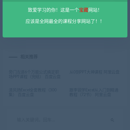
上一篇
下一篇
致爱学习的你！这是一个
宝藏
网站！
C4D电商产品建模实战宝典第
PPT速成手册：创造出含金量
应该是全网最全的课程分享网站了！！
三季课程 百度云盘
达100万的PPT（70讲） 百度
云盘
相关推荐
旁门左道6个万能公式搞定职
从0到PPT大神课程 阿里云盘
场PPT课程（完结） 百度云盘
清风扬Excel全套教程（300
跟李锐学Excel从入门到精通
集） 百度云盘
教程（72节） 阿里云盘