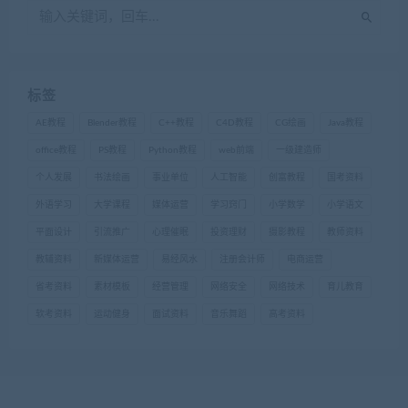
标签
AE教程
Blender教程
C++教程
C4D教程
CG绘画
Java教程
office教程
PS教程
Python教程
web前端
一级建造师
个人发展
书法绘画
事业单位
人工智能
创富教程
国考资料
外语学习
大学课程
媒体运营
学习窍门
小学数学
小学语文
平面设计
引流推广
心理催眠
投资理财
摄影教程
教师资料
教辅资料
新媒体运营
易经风水
注册会计师
电商运营
省考资料
素材模板
经营管理
网络安全
网络技术
育儿教育
软考资料
运动健身
面试资料
音乐舞蹈
高考资料