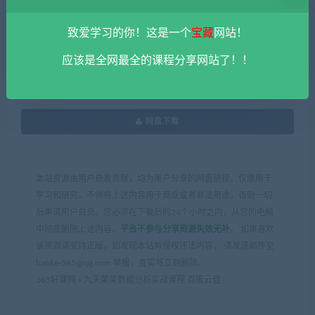
………….
致爱学习的你！这是一个
宝藏
网站！
应该是全网最全的课程分享网站了！！
免费资源
网盘下载
本站资源由用户自发贡献，均为用户分享的网盘链接，仅限用于
学习和研究，不得将上述内容用于商业或者非法用途，否则一切
后果请用户自负。您必须在下载后的24个小时之内，从您的电脑
中彻底删除上述内容。
平台不参与分享资源失效无补
。 如果喜欢
该资源请支持正版。如发现本站有侵权违法内容， 请发送邮件至
haoke-365@qq.com 举报，查实将立刻删除。
365好课网
»
九天菜菜数据分析实战课程 百度云盘