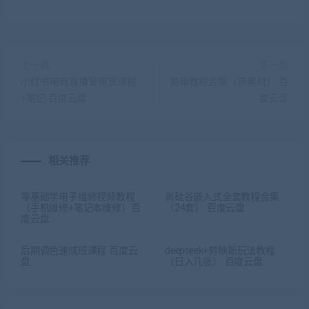
上一篇
下一篇
小红书电商直播营带货课程
剪辑教程合集（带素材） 百
+笔记 百度云盘
度云盘
相关推荐
零基础学电子维修视频教程
尚硅谷嵌入式全套教程合集
（手机维修+笔记本维修）百
（24套） 百度云盘
度云盘
后期调色速成班课程 百度云
deepseek+剪映新玩法教程
盘
（日入几张） 百度云盘