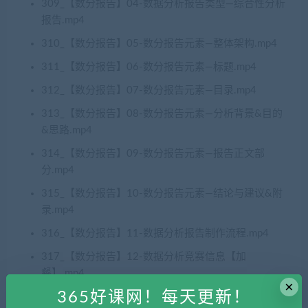
309_【数分报告】04-数据分析报告类型—综合性分析
报告.mp4
310_【数分报告】05-数分报告元素—整体架构.mp4
311_【数分报告】06-数分报告元素—标题.mp4
312_【数分报告】07-数分报告元素—目录.mp4
313_【数分报告】08-数分报告元素—分析背景&目的
&思路.mp4
314_【数分报告】09-数分报告元素—报告正文部
分.mp4
315_【数分报告】10-数分报告元素—结论与建议&附
录.mp4
316_【数分报告】11-数据分析报告制作流程.mp4
317_【数分报告】12-数据分析竞赛信息【加
餐】.mp4
×
365好课网！每天更新！
318_【数分报告】13-从0到1制作数据分析报告.mp4